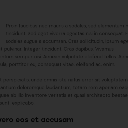
Q
Proin faucibus nec mauris a sodales, sed elementum 
tincidunt. Sed eget viverra egestas nisi in consequat. 
sodales augue a accumsan. Cras sollicitudin, ipsum eg
it pulvinar. Integer tincidunt. Cras dapibus. Vivamus
ntum semper nisi. Aenean vulputate eleifend tellus. Ae
gula, porttitor eu, consequat vitae, eleifend ac, enim.
t perspiciatis, unde omnis iste natus error sit voluptatem
antium doloremque laudantium, totam rem aperiam eaq
 quae ab illo inventore veritatis et quasi architecto beatae
 sunt, explicabo.
vero eos et accusam