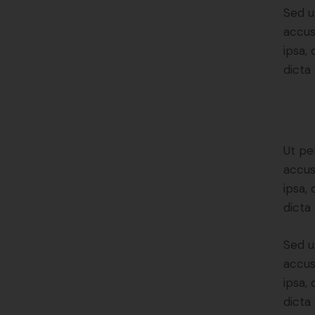
Sed u
accus
ipsa,
dicta 
Ut pe
accus
ipsa,
dicta
Sed u
accus
ipsa,
dicta