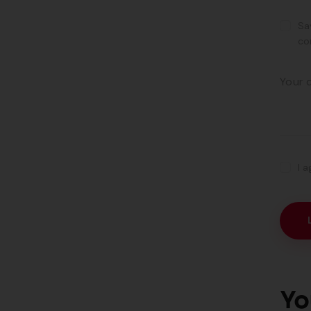
Sa
co
I 
Yo