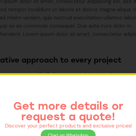
 ipsum dolor sit amet, consectetur adipisicing elit, sed 
od tempor incididunt ut labore et dolore magna aliqua. U
ad minim veniam, quis nostrud exercitation ullamco labori
iquip ex ea commodo consequat. Duis aute irure dolor in
henderit. Lorem ipsum dolor sit amet, consectetur adipi
ative approach to every project
n et egestas nulla. Pellentesque habitant morbi tristiqu
tus et netus et malesuada fames ac turpis egestas. Fus
a, ligula non molestie tristique, justo elit blandit risus, bla
us augue magna accumsan ante. Duis id mi tristique, pul
Get more details or
 at, lobortis tortor.
request a quote!
Discover your perfect products and exclusive prices!
ta kasd gubergren, no sea sanctus est labore et dolore. By
Kev
Chat on WhatsApp