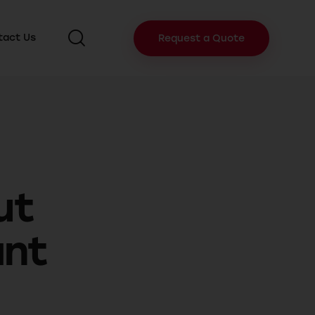
tact Us
Request a Quote
ut
ant