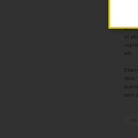
Lorem
eiusm
enim 
ut al
repre
elit.
Etiam
risus
euism
sem e
Cre