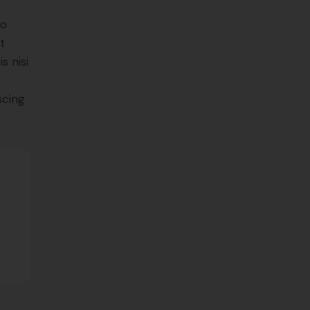
do
t
s nisi
scing