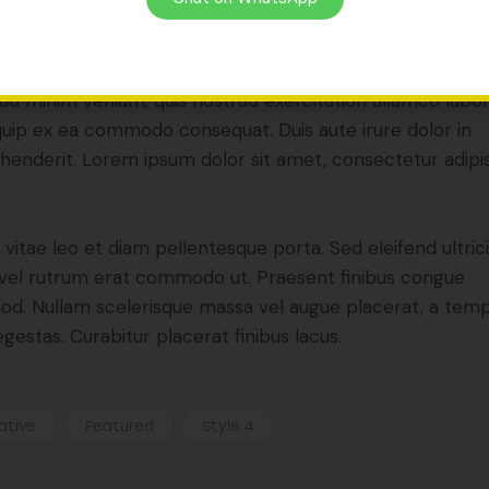
 ipsum dolor sit amet, consectetur adipisicing elit, sed 
od tempor incididunt ut labore et dolore magna aliqua. U
ad minim veniam, quis nostrud exercitation ullamco labori
iquip ex ea commodo consequat. Duis aute irure dolor in
henderit. Lorem ipsum dolor sit amet, consectetur adipi
 vitae leo et diam pellentesque porta. Sed eleifend ultric
, vel rutrum erat commodo ut. Praesent finibus congue
od. Nullam scelerisque massa vel augue placerat, a tem
gestas. Curabitur placerat finibus lacus.
ative
Featured
Style 4