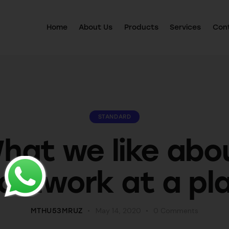
Home
About Us
Products
Services
Con
STANDARD
hat we like abo
amwork at a pl
May 14, 2020
0
Comments
MTHU53MRUZ