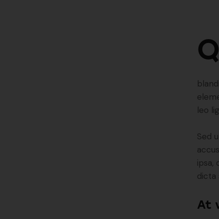
bland
eleme
leo li
Sed u
accus
ipsa,
dicta
At 