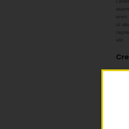
Lorem
eiusm
enim 
ut al
repre
elit.
Cre
Aenea
senec
gravid
maxim
neque
Stet cli