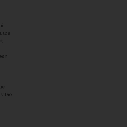
mi
Fusce
et
nean
ue
 vitae