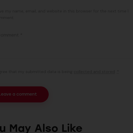
ve my name, email, and website in this browser for the next time I
mment.
agree that my submitted data is being
collected and stored
.
*
u May Also Like