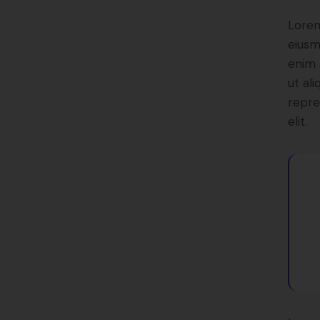
Lorem
eiusm
enim 
ut al
repre
elit.